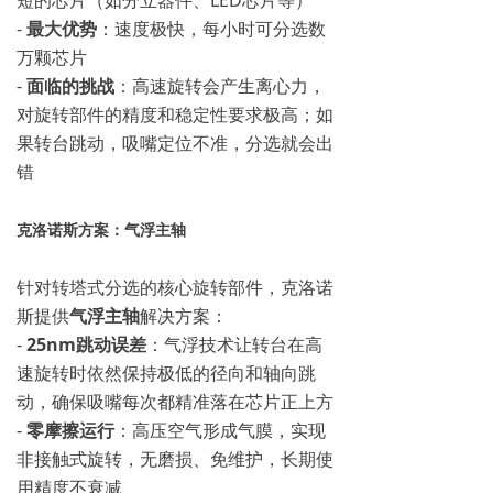
短的芯片（如分立器件、LED芯片等）
-
最大优势
：速度极快，每小时可分选数
万颗芯片
-
面临的挑战
：高速旋转会产生离心力，
对旋转部件的精度和稳定性要求极高；如
果转台跳动，吸嘴定位不准，分选就会出
错
克洛诺斯方案：气浮主轴
针对转塔式分选的核心旋转部件，克洛诺
斯提供
气浮主轴
解决方案：
-
25nm跳动误差
：气浮技术让转台在高
速旋转时依然保持极低的径向和轴向跳
动，确保吸嘴每次都精准落在芯片正上方
-
零摩擦运行
：高压空气形成气膜，实现
非接触式旋转，无磨损、免维护，长期使
用精度不衰减