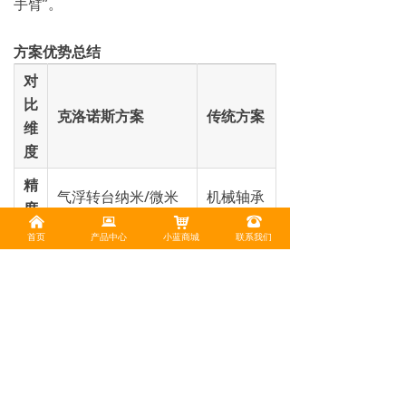
手臂”。
方案优势总结
对
比
克洛诺斯方案
传统方案
维
度
精
气浮转台纳米/微米
机械轴承
度
级分度 / 小蓝导轨亚
磨损导致
낀
뀵
낙
뀰
保
首页
产品中心
小蓝商城
联系我们
微米级定位
精度下降
障
产
转速受
能
气浮主轴支持50k
限，产能
提
UPH高速运转
瓶颈明显
升
维
机械磨损