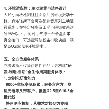
4. 环境适应性：主动避震与洁净设计
大尺寸面板检测往往面临厂房环境振动干
扰。克洛诺斯平台可选配静音系列主动避
震系统，在特定频率及工况下隔振效果达
到95%以上 。同时，气浮平台卡盘面带
真空接口，可选配导轨粉尘抽吸功能，满
足ISO2级洁净环境需求 。
五、全方位服务体系
克洛诺斯不仅提供硬件产品，更构建
"研
发-制造-售后"全生命周期服务体系
：
1. 定制化研发能力
- 9000+非标案例积累
：服务京东方、华
星光电等头部客户，覆盖G2.5至G10.5全
世代线
- 快速响应机制
：从需求对接到方案输