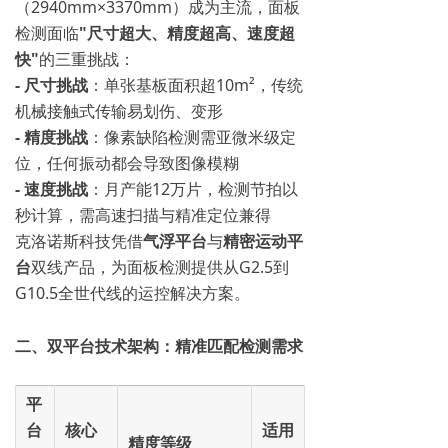
（2940mm×3370mm）成为主流，面板
检测面临
"尺寸超大、精度超高、速度超
快"
的三重挑战：
- 尺寸挑战
：单张基板面积超10m²，传统
机械接触式传输易划伤、变形
- 精度挑战
：像素缺陷检测需亚微米级定
位，任何振动都会导致图像模糊
- 速度挑战
：月产能12万片，检测节拍以
秒计算，需高速扫描与精准定位兼得
克洛诺斯科技凭借
气浮平台
与
精密运动平
台
双线产品，为面板检测提供从G2.5到
G10.5全世代线的运控解决方案。
二、双平台技术架构：精准匹配检测需求
平
台
核心
适用
精度等级