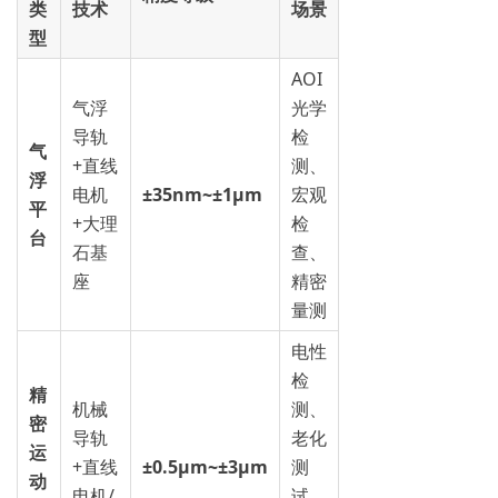
类
技术
场景
型
AOI
气浮
光学
导轨
检
气
+直线
测、
浮
电机
±35nm~±1μm
宏观
平
+大理
检
台
石基
查、
座
精密
量测
电性
检
精
机械
测、
密
导轨
老化
运
+直线
±0.5μm~±3μm
测
动
电机/
试、