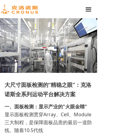
끀
大尺寸面板检测的“精稳之眼”：克洛
诺斯全系列运动平台解决方案
一、面板检测：显示产业的"火眼金睛"
显示面板检测贯穿Array、Cell、Module
三大制程，是保障面板品质的最后一道防
线。随着10.5代线